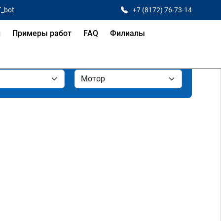
T_bot
+7 (8172) 76-73-14
и
Примеры работ
FAQ
Филиалы