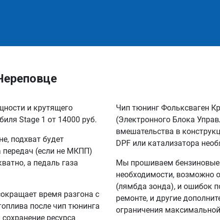
 Череповце
ощности и крутящего
Чип тюнинг Фольксваген Кр
иля Stage 1 от 14000 руб.
(Электронного Блока Управ
вмешательства в конструкц
не, подхват будет
DPF или катализатора необ
а передач (если не МКПП)
кватно, а педаль газа
Мы прошиваем бензиновые и
необходимости, возможно о
(лямбда зонда), и ошибок п
сокращает время разгона с
ремонте, и другие дополни
 топлива после чип тюнинга
ограничения максимальной 
а сохранение ресурса