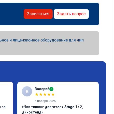
Записаться
Задать вопрос
ьное и лицензионное оборудование для чип
Валерий
✓
В
В
★
★
★
★
★
6 ноября 2025
 за
«Чип тюнинг двигателя Stage 1 / 2,
«Чи
диностенд»
авт