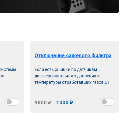
Отключение сажевого фильтра
От
 системы
Если есть ошибки по датчикам
Впу
ов
дифференциального давления и
неи
температуры отработавших газов ОГ
9800 ₽
1000 ₽
98