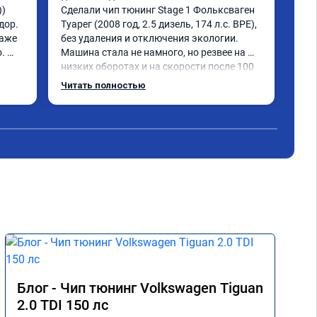
) 
Сделали чип тюнинг Stage 1 Фольксваген 
Тигу
ор. 
Туарег (2008 год, 2.5 дизель, 174 л.с. BPE), 
sta
аже 
без удаления и отключения экологии.

луч
 
Машина стала не намного, но резвее на 
раб
низких оборотах и на скорости после 100 
все
км/ч при обгонах.

по 
Читать полностью
Чит
Отклик при нажатии на педаль 
доб
акселератора сократился.

рез
Расход топлива не увеличился.

ден
Получил что хотел. Рекомендую.
Блог - Чип тюнинг Volkswagen Tiguan
2.0 TDI 150 лс