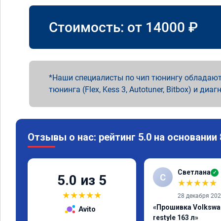
Стоимость: от
14000
₽
Наши специалисты по чип тюнингу обладают
тюнинга (Flex, Kess 3, Autotuner, Bitbox) и диаг
Отзывы о нас: рейтинг 5.0 на основании
Светлана
✓
С
5.0 из 5
★
★
★
★
★
★
★
★
★
★
28 декабря 20
«Прошивка Volkswag
Avito
restyle 163 л»