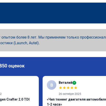
 опытом более 8 лет. Мы применяем только профессионал
ностики (Launch, Autel).
 850 оценок
Виталий
✓
В
★
★
★
★
★
22
26 октября 2025
en Crafter 2.0 TDI
«Чип тюнинг двигателя автомобиля
1-2 часа»