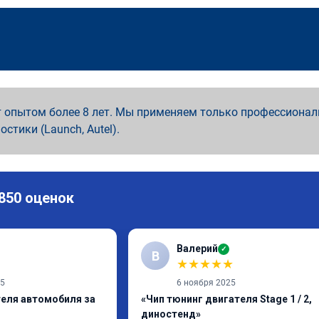
 опытом более 8 лет. Мы применяем только профессионал
ностики (Launch, Autel).
 850 оценок
Валерий
✓
В
★
★
★
★
★
25
6 ноября 2025
теля автомобиля за
«Чип тюнинг двигателя Stage 1 / 2,
диностенд»