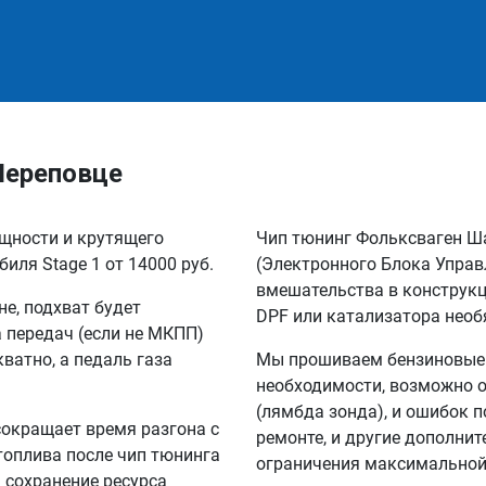
 Череповце
ощности и крутящего
Чип тюнинг Фольксваген Ш
иля Stage 1 от 14000 руб.
(Электронного Блока Управ
вмешательства в конструкц
не, подхват будет
DPF или катализатора необ
а передач (если не МКПП)
кватно, а педаль газа
Мы прошиваем бензиновые и
необходимости, возможно о
(лямбда зонда), и ошибок п
сокращает время разгона с
ремонте, и другие дополни
 топлива после чип тюнинга
ограничения максимальной 
а сохранение ресурса