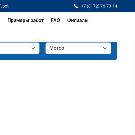
T_bot
+7 (8172) 76-73-14
и
Примеры работ
FAQ
Филиалы