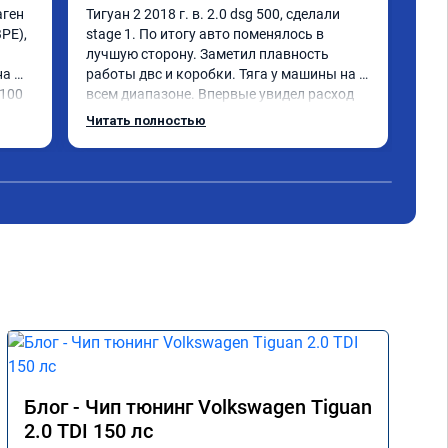
ген 
Тигуан 2 2018 г. в. 2.0 dsg 500, сделали 
Ну 
PE), 
stage 1. По итогу авто поменялось в 
обр


лучшую сторону. Заметил плавность 
Sta
а 
работы двс и коробки. Тяга у машины на 
caw
100 
всем диапазоне. Впервые увидел расход 
При
по трассе меньше 8 литров. Сколько 
все
Читать полностью
Чит
добавилось л.с. не совсем понятно, но 
пед
результат поведения авто явно стоит этих 
сам
денег. Знал бы, сделал раньше.
люб
дин
Хоч
под
осо
Пос
Чем
кач
про
Блог - Чип тюнинг Volkswagen Tiguan
2.0 TDI 150 лс