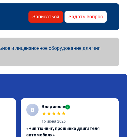
Записаться
Задать вопрос
ьное и лицензионное оборудование для чип
Владислав
✓
В
Е
★
★
★
★
★
16 июня 2025
«Чип тюнинг, прошивка двигателя
«Чи
автомобиля»
дин