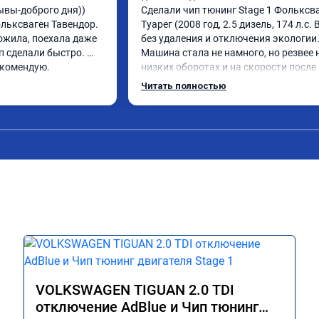
вы-доброго дня)) 
Сделали чип тюнинг Stage 1 Фольксва
ьксваген Тавендор. 
Туарег (2008 год, 2.5 дизель, 174 л.с. B
жила, поехала даже 
без удаления и отключения экологии.
 сделали быстро. 
Машина стала не намного, но резвее н
екомендую.
низких оборотах и на скорости после 
км/ч при обгонах.

Читать полностью
Отклик при нажатии на педаль 
акселератора сократился.

Расход топлива не увеличился.

Получил что хотел. Рекомендую.
VOLKSWAGEN TIGUAN 2.0 TDI
отключение AdBlue и Чип тюнинг