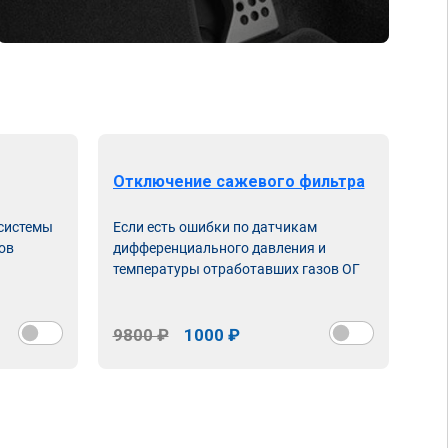
Отключение сажевого фильтра
От
 системы
Если есть ошибки по датчикам
Впу
ов
дифференциального давления и
неи
температуры отработавших газов ОГ
9800 ₽
1000 ₽
98