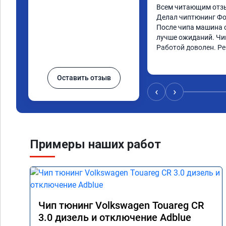
Всем читающим отзы
Делал чиптюнинг Фол
После чипа машина о
лучше ожиданий. Чип
Работой доволен. Р
Оставить отзыв
‹
›
Примеры наших работ
Чип тюнинг Volkswagen Touareg CR
3.0 дизель и отключение Adblue