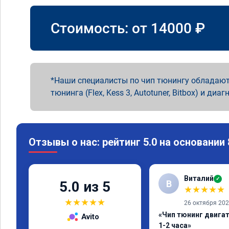
Стоимость: от
14000
₽
Наши специалисты по чип тюнингу обладают
тюнинга (Flex, Kess 3, Autotuner, Bitbox) и диаг
Отзывы о нас: рейтинг 5.0 на основании
Виталий
✓
В
5.0 из 5
★
★
★
★
★
★
★
★
★
★
26 октября 20
«Чип тюнинг двига
Avito
1-2 часа»