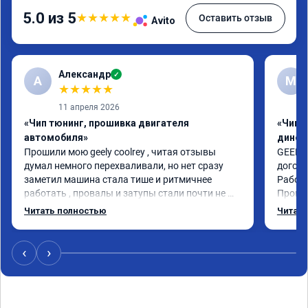
5.0 из 5
★
★
★
★
★
Оставить отзыв
Avito
Александр
✓
А
М
★
★
★
★
★
11 апреля 2026
«Чип тюнинг, прошивка двигателя
«Чип т
автомобиля»
динос
Прошили мою geely coolrey , читая отзывы 
GEELY 
думал немного перехваливали, но нет сразу 
догово
заметил машина стала тише и ритмичнее 
Работа
работать , провалы и затупы стали почти не 
Провер
заметны , а динамика возросла ощутимо , на 
50нм, 
Читать полностью
Читать
обычном режиме стала ехать шустрее, чем на 
сертиф
спорте до прошивки, в общем рекомендую , я 
Педаль
очень доволен прошивкой 👍
давишь
‹
›
обгон 
расход
режим,
газ и 