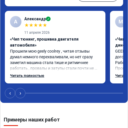
Александр
✓
А
М
★
★
★
★
★
11 апреля 2026
«Чип тюнинг, прошивка двигателя
«Чип т
автомобиля»
динос
Прошили мою geely coolrey , читая отзывы 
GEELY 
думал немного перехваливали, но нет сразу 
догово
заметил машина стала тише и ритмичнее 
Работа
работать , провалы и затупы стали почти не 
Провер
заметны , а динамика возросла ощутимо , на 
50нм, 
Читать полностью
Читать
обычном режиме стала ехать шустрее, чем на 
сертиф
спорте до прошивки, в общем рекомендую , я 
Педаль
очень доволен прошивкой 👍
давишь
‹
›
обгон 
расход
режим,
газ и 
Примеры наших работ
машине
Мастер