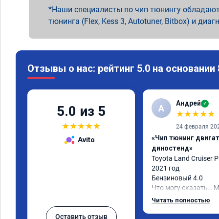
Наши специалисты по чип тюнингу обладают
тюнинга (Flex, Kess 3, Autotuner, Bitbox) и диаг
Отзывы о нас: рейтинг 5.0 на основании
Андрей
✓
А
5.0 из 5
★
★
★
★
★
★
★
★
★
★
24 февраля 20
«Чип тюнинг двигате
Avito
диностенд»
Toyota Land Cruiser P
2021 год

Бензиновый 4.0

Что могу сказать… 
жизнь)

Читать полностью
Я, конечно, ожидал ч
Оставить отзыв
но реальность превз