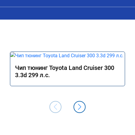
шина стала лучше 
 газа и тянуть с 
ы в коробе при 
и при переключении 
тал более 
 сразу при покупке)

Чип тюнинг Toyota Land Cruiser 300
3.3d 299 л.с.