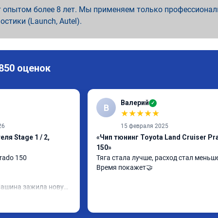
 опытом более 8 лет. Мы применяем только профессионал
ностики (Launch, Autel).
 850 оценок
Валерий
✓
В
★
★
★
★
★
26
15 февраля 2025
ля Stage 1 / 2,
«Чип тюнинг Toyota Land Cruiser Pr
150»
rado 150

Тяга стала лучше, расход стал меньше
Время покажет🤝
Машина зажила новую 
то что-то поменяется, 
ошла ожидания.
