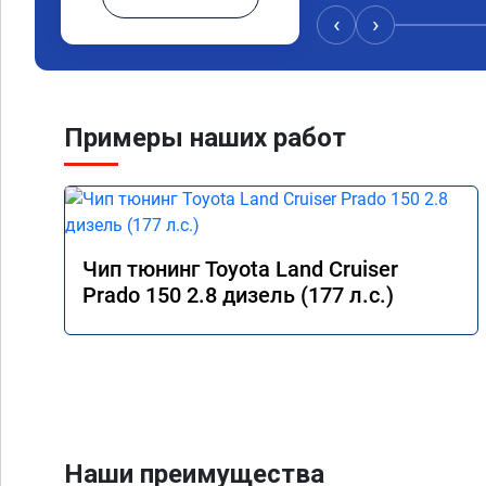
Самое заметное - ма
‹
›
отзываться на педаль
низов.

Пропали легкие удар
резком ускорении ил
передач. Двигатель с
Примеры наших работ
эластичный.

Жалею что не прошил
Рекомендую!
Чип тюнинг Toyota Land Cruiser
Prado 150 2.8 дизель (177 л.с.)
Наши преимущества