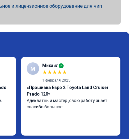
ьное и лицензионное оборудование для чип
Михаил
✓
М
★
★
★
★
★
1 февраля 2025
ado
«Прошивка Евро 2 Toyota Land Cruiser
«Чи
Prado 120»
4.0
. 
Адекватный мастер ,свою работу знает 
Всё
спасибо большое.