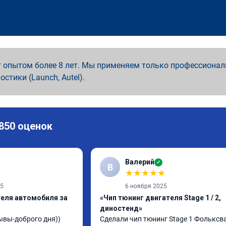
 опытом более 8 лет. Мы применяем только профессионал
ностики (Launch, Autel).
 850 оценок
Валерий
✓
В
★
★
★
★
★
25
6 ноября 2025
теля автомобиля за
«Чип тюнинг двигателя Stage 1 / 2,
диностенд»
вы-доброго дня)) 
Сделали чип тюнинг Stage 1 Фольксва