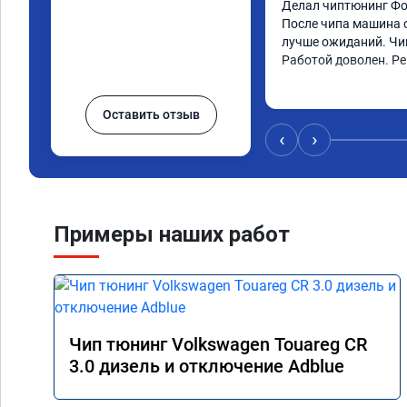
Делал чиптюнинг Фол
После чипа машина о
лучше ожиданий. Чип
Работой доволен. Р
Оставить отзыв
‹
›
Примеры наших работ
Чип тюнинг Volkswagen Touareg CR
3.0 дизель и отключение Adblue