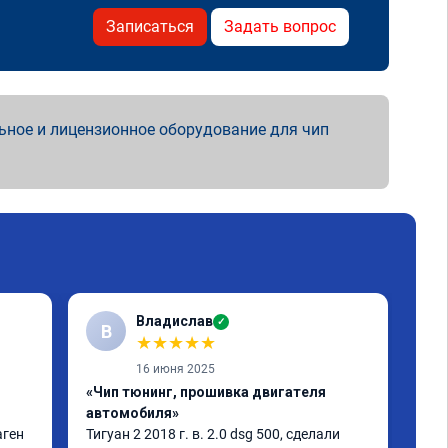
Записаться
Задать вопрос
ьное и лицензионное оборудование для чип
Владислав
✓
В
Е
★
★
★
★
★
16 июня 2025
«Чип тюнинг, прошивка двигателя
«Чи
автомобиля»
дин
ген 
Тигуан 2 2018 г. в. 2.0 dsg 500, сделали 
Ну 