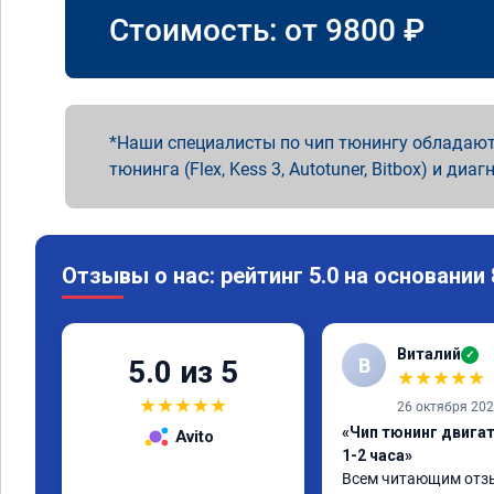
Стоимость: от
9800
₽
Наши специалисты по чип тюнингу обладают
тюнинга (Flex, Kess 3, Autotuner, Bitbox) и диаг
Отзывы о нас: рейтинг 5.0 на основании
Виталий
✓
В
5.0 из 5
★
★
★
★
★
★
★
★
★
★
26 октября 20
«Чип тюнинг двига
Avito
1-2 часа»
Всем читающим отзы