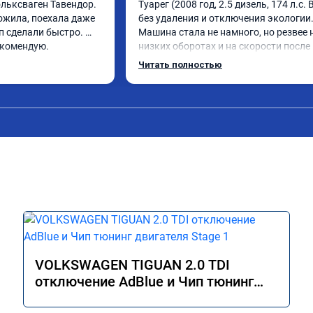
ьксваген Тавендор. 
Туарег (2008 год, 2.5 дизель, 174 л.с. B
жила, поехала даже 
без удаления и отключения экологии.
 сделали быстро. 
Машина стала не намного, но резвее н
екомендую.
низких оборотах и на скорости после 
км/ч при обгонах.

Читать полностью
Отклик при нажатии на педаль 
акселератора сократился.

Расход топлива не увеличился.

Получил что хотел. Рекомендую.
VOLKSWAGEN TIGUAN 2.0 TDI
отключение AdBlue и Чип тюнинг
двигателя Stage 1