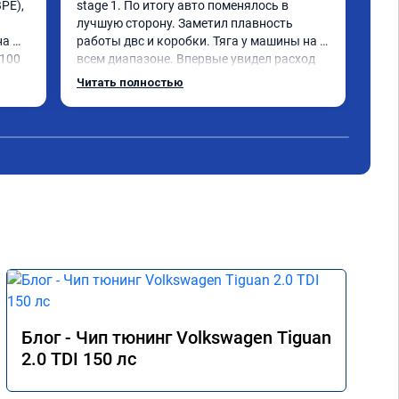
PE), 
stage 1. По итогу авто поменялось в 
обр


лучшую сторону. Заметил плавность 
Sta
а 
работы двс и коробки. Тяга у машины на 
caw
100 
всем диапазоне. Впервые увидел расход 
При
по трассе меньше 8 литров. Сколько 
все
Читать полностью
Чит
добавилось л.с. не совсем понятно, но 
пед
результат поведения авто явно стоит этих 
сам
денег. Знал бы, сделал раньше.
люб
дин
Хоч
под
осо
Пос
Чем
кач
про
Блог - Чип тюнинг Volkswagen Tiguan
2.0 TDI 150 лс