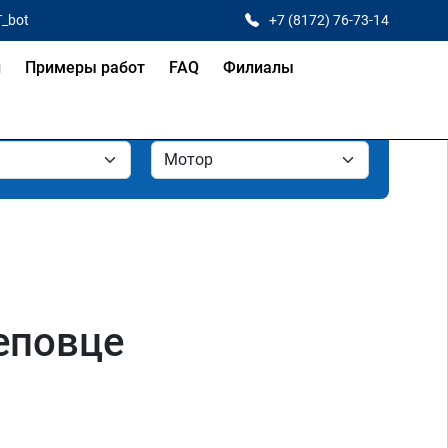
T_bot
+7 (8172) 76-73-14
и
Примеры работ
FAQ
Филиалы
еповце