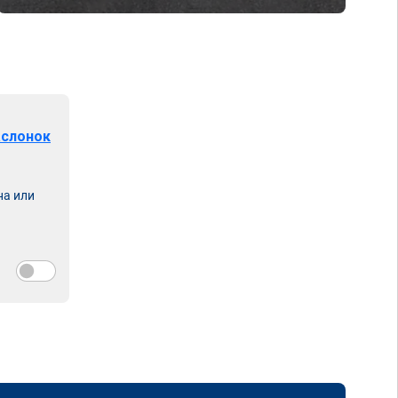
аслонок
на или