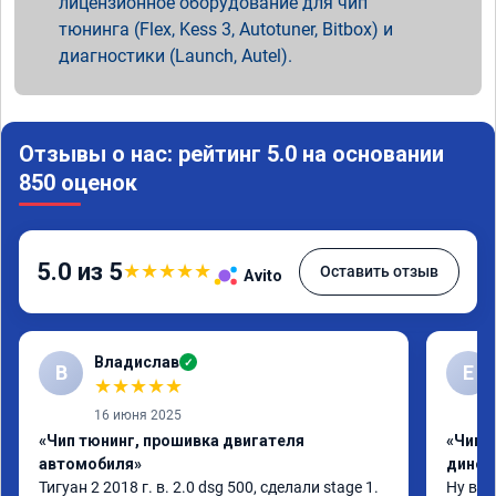
лицензионное оборудование для чип
тюнинга (Flex, Kess 3, Autotuner, Bitbox) и
диагностики (Launch, Autel).
Отзывы о нас: рейтинг 5.0 на основании
850 оценок
5.0 из 5
★
★
★
★
★
Оставить отзыв
Avito
Владислав
✓
В
Е
★
★
★
★
★
16 июня 2025
«Чип тюнинг, прошивка двигателя
«Чип т
автомобиля»
динос
Тигуан 2 2018 г. в. 2.0 dsg 500, сделали stage 1. 
Ну вот