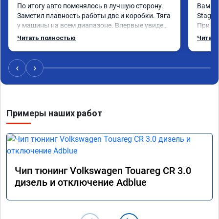
По итогу авто поменялось в лучшую сторону. 
Вам!

Заметил плавность работы двс и коробки. Тяга 
Stage 
у машины на всем диапазоне. Впервые увидел 
При об
расход по трассе меньше 8 литров. Сколько 
было, 
Читать полностью
Читать
добавилось л.с. не совсем понятно, но 
просто
результат поведения авто явно стоит этих 
всяких
денег. Знал бы, сделал раньше.
порадо
‹
›
Хочу е
подпин
особен
После 
Примеры наших работ
Чему я
софту 
своего
Чип тюнинг Volkswagen Touareg CR 3.0
дизель и отключение Adblue