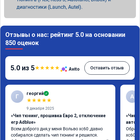
диагностики (Launch, Autel).
Отзывы о нас: рейтинг 5.0 на основании
850 оценок
5.0 из 5
★
★
★
★
★
Оставить отзыв
Avito
георгий
✓
Г
А
★
★
★
★
★
9 декабря 2025
«Чип тюнинг, прошивка Евро 2, отключение
«Чип 
егр Adblue»
автом
Всем доброго дня,у меня Вольво xc60 ,давно 
Обрати
собирался сделать чип тюнинг и решился. 
xc60 2