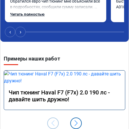
Обратился евро чип тюнинг мне объяснили всё 
быстро
в подробностях, сообщили сумму записали. 
А01041
Приехал в назначенное время 2.5 часа и 
Читать полностью
готово, разница ощутима , я доволен ,спасибо! 
дали гарантию и сертификат ао11462 ,знают 
своё дело рекомендую 👍
‹
›
Примеры наших работ
Чип тюнинг Haval F7 (F7x) 2.0 190 лс -
давайте шить дружно!