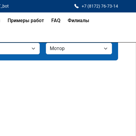
T_bot
+7 (8172) 76-73-14
и
Примеры работ
FAQ
Филиалы