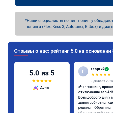
Наши специалисты по чип тюнингу обладают
тюнинга (Flex, Kess 3, Autotuner, Bitbox) и диаг
Отзывы о нас: рейтинг 5.0 на основании
георгий
✓
Г
5.0 из 5
★
★
★
★
★
★
★
★
★
★
9 декабря 2025
«Чип тюнинг, проши
Avito
отключение егр Adb
Всем доброго дня,у м
,давно собирался сде
решился. Обратился 
объяснили всё в под