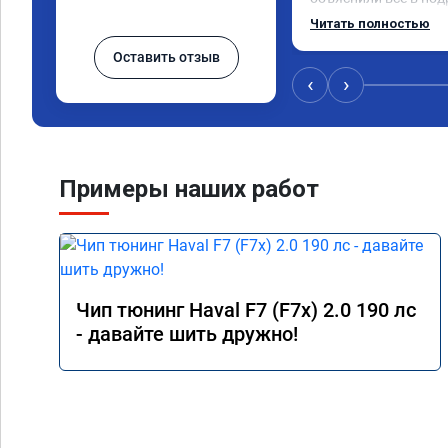
сумму записали. При
Читать полностью
время 2.5 часа и гот
Оставить отзыв
, я доволен ,спасибо!
сертификат ао11462 
‹
›
рекомендую 👍
Примеры наших работ
Чип тюнинг Haval F7 (F7x) 2.0 190 лс
- давайте шить дружно!