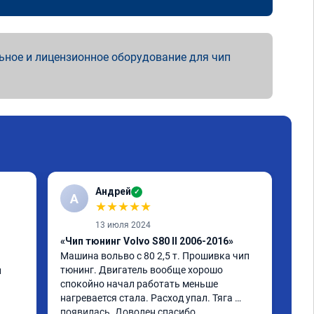
ьное и лицензионное оборудование для чип
Андрей
✓
А
А
★
★
★
★
★
13 июля 2024
«Чип тюнинг Volvo S80 II 2006-2016»
«Чи
Машина вольво с 80 2,5 т. Прошивка чип 
Vol
тюнинг. Двигатель вообще хорошо 
улу
 
спокойно начал работать меньше 
теп
нагревается стала. Расход упал. Тяга 
Гео
появилась. Доволен спасибо