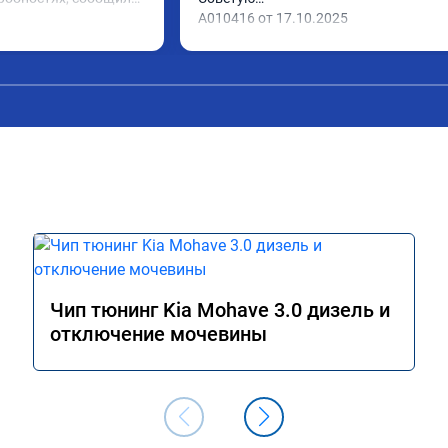
ехал в назначенное 
А010416 от 17.10.2025
ово, разница ощутима 
 дали гарантию и 
,знают своё дело 
Чип тюнинг Kia Mohave 3.0 дизель и
отключение мочевины