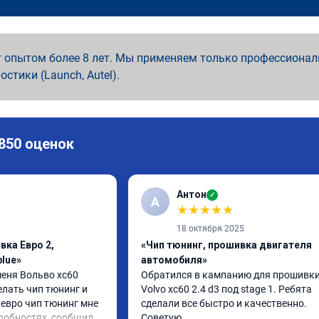
 опытом более 8 лет. Мы применяем только профессионал
ностики (Launch, Autel).
 850 оценок
Антон
✓
А
★
★
★
★
★
18 октября 2025
вка Евро 2,
«Чип тюнинг, прошивка двигателя
lue»
автомобиля»
еня Вольво xc60 
Обратился в кампанию для прошивки
лать чип тюнинг и 
Volvo xc60 2.4 d3 под stage 1. Ребята 
евро чип тюнинг мне 
сделали все быстро и качественно. 
робностях, сообщили 
Советую
