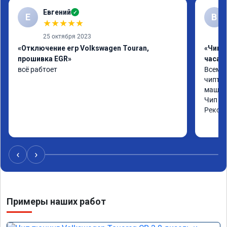
Евгений
✓
Е
В
★
★
★
★
★
25 октября 2023
«Отключение егр Volkswagen Touran,
«Чип 
прошивка EGR»
часа»
всё рабтоет
Всем ч
чиптюн
машина
Чип сд
Реком
‹
›
Примеры наших работ