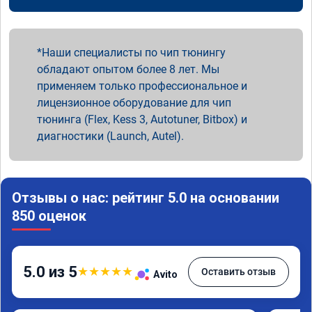
Наши специалисты по чип тюнингу
обладают опытом более 8 лет. Мы
применяем только профессиональное и
лицензионное оборудование для чип
тюнинга (Flex, Kess 3, Autotuner, Bitbox) и
диагностики (Launch, Autel).
Отзывы о нас: рейтинг 5.0 на основании
850 оценок
5.0 из 5
★
★
★
★
★
Оставить отзыв
Avito