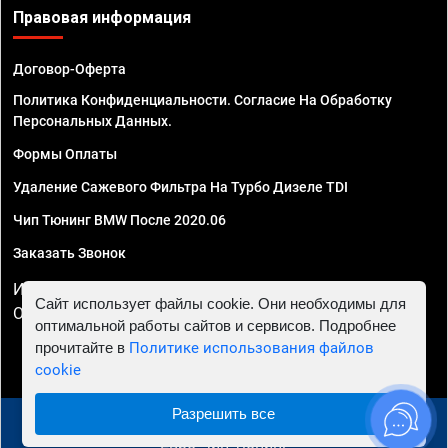
Правовая информация
Договор-Оферта
Политика Конфиденциальности. Согласие На Обработку
Персональных Данных.
Формы Оплаты
Удаление Сажевого Фильтра На Турбо Дизеле TDI
Чип Тюнинг BMW После 2020.06
Заказать Звонок
ИП Смирнов Георгий Павлович. ИНН 781302555843,
Сайт использует файлы cookie. Они необходимы для
ОГРНИП 324470400032610
оптимальной работы сайтов и сервисов. Подробнее
прочитайте в
Политике использования файлов
cookie
Разрешить все
© 2010 - 2026 Чип тюнинг в Череповце - Автосервис
"Евро Чип Тюнинг"