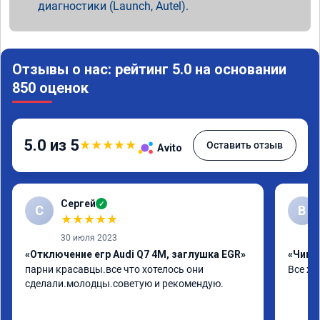
диагностики (Launch, Autel).
Отзывы о нас: рейтинг 5.0 на основании
850 оценок
5.0 из 5
★
★
★
★
★
Оставить отзыв
Avito
Сергей
✓
С
В
★
★
★
★
★
30 июля 2023
«Отключение егр Audi Q7 4M, заглушка EGR»
«Чип т
парни красавцы.все что хотелось они 
Все хо
сделали.молодцы.советую и рекомендую.