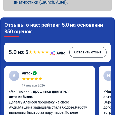
диагностики (Launch, Autel).
Отзывы о нас: рейтинг 5.0 на основании
850 оценок
5.0 из 5
★
★
★
★
★
Оставить отзыв
Avito
Антон
✓
А
Н
★
★
★
★
★
17 января 2026
«Чип тюнинг, прошивка двигателя
«Чип 
автомобиля»
автом
Делал у Алексея прошивку на свою 
Обрати
Ауди.Машина задышала,стала бодрее.Работу 
догово
выполнил быстро,за пару часов.По цене 
встрет