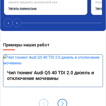
ничего лишнего не взял,всё как 
прошил
договаривались заранее.После работы 
Арман 
Читать полностью
Читать
возникали вопросы,всегда консультировал и 
летела
был на связи.Теперь знаю,куда ехать в случае 
Арману
поломки авто.Однозначно рекомендую 
машина
‹
›
Алексея как грамотного специалиста!
вам!!!!!
Примеры наших работ
Чип тюнинг Audi Q5 40 TDI 2.0 дизель и
отключение мочевины