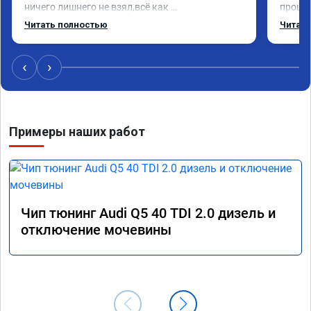
ничего лишнего не взял,всё как 
прошил
договаривались заранее.После работы 
Арман 
Читать полностью
Читать
возникали вопросы,всегда консультировал и 
летела
был на связи.Теперь знаю,куда ехать в случае 
Арману
поломки авто.Однозначно рекомендую 
машина
‹
›
Алексея как грамотного специалиста!
вам!!!!!
Примеры наших работ
Чип тюнинг Audi Q5 40 TDI 2.0 дизель и
отключение мочевины