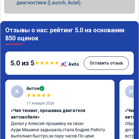
диагностики (Launch, Autel).
Отзывы о нас: рейтинг 5.0 на основании
850 оценок
5.0 из 5
★
★
★
★
★
Оставить отзыв
Avito
Антон
✓
А
Н
★
★
★
★
★
17 января 2026
«Чип тюнинг, прошивка двигателя
«Чип 
автомобиля»
автом
Делал у Алексея прошивку на свою 
Обрати
Ауди.Машина задышала,стала бодрее.Работу 
догово
выполнил быстро,за пару часов.По цене 
встрет