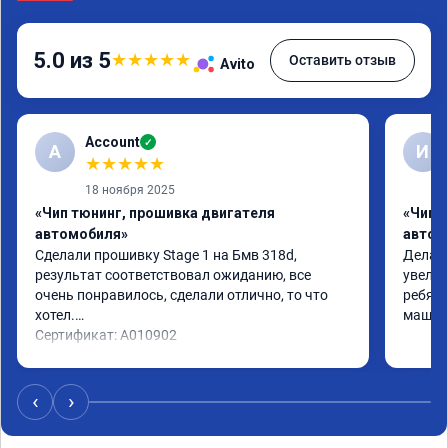
5.0 из 5
★
★
★
★
★
Оставить отзыв
Avito
Account
✓
A
И
★
★
★
★
★
18 ноября 2025
«Чип тюнинг, прошивка двигателя
«Чип 
автомобиля»
автом
Сделали прошивку Stage 1 на Бмв 318d, 
Делали
результат соответствовал ожиданию, все 
увелич
очень понравилось, сделали отлично, то что 
ребята
хотел.

машина
Сертификат: A010902
‹
›