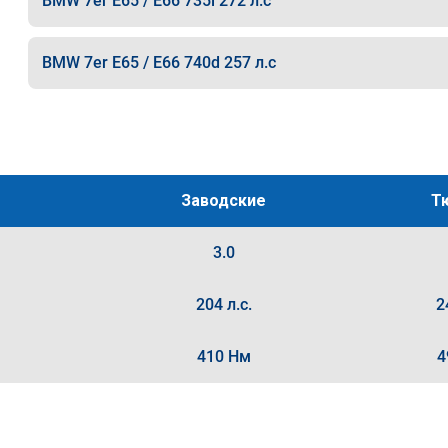
BMW 7er E65 / E66 735i 272 л.с
BMW 7er E65 / E66 740d 257 л.с
Заводские
Т
3.0
204 л.с.
2
410 Нм
4