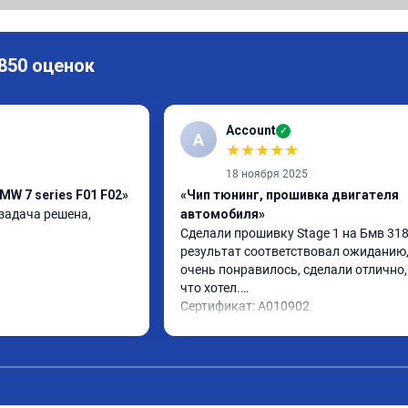
 850 оценок
Account
✓
A
★
★
★
★
★
18 ноября 2025
MW 7 series F01 F02»
«Чип тюнинг, прошивка двигателя
задача решена, 
автомобиля»
Сделали прошивку Stage 1 на Бмв 318d
результат соответствовал ожиданию, 
очень понравилось, сделали отлично, 
что хотел.

Сертификат: A010902