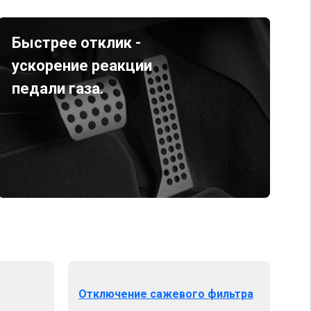
Быстрее отклик -
ускорение реакции
педали газа.
Отключение сажевого фильтра
От