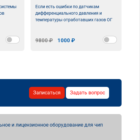
 системы
Если есть ошибки по датчикам
Впу
ов
дифференциального давления и
неи
температуры отработавших газов ОГ
9800 ₽
1000 ₽
98
Записаться
Задать вопрос
ьное и лицензионное оборудование для чип