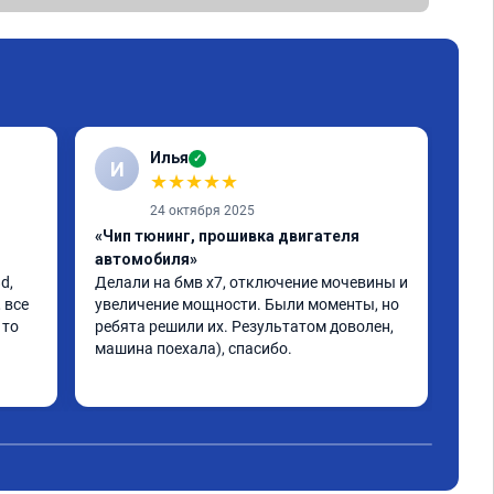
Илья
✓
И
★
★
★
★
★
24 октября 2025
«Чип тюнинг, прошивка двигателя
«Чи
автомобиля»
авт
, 
Делали на бмв х7, отключение мочевины и 
Хоч
все 
увеличение мощности. Были моменты, но 
Ита
то 
ребята решили их. Результатом доволен, 
про
машина поехала), спасибо.
Нач
кат
Чит
кре
раб
хол
ска
над