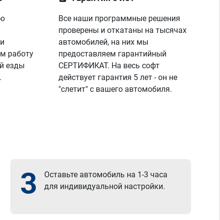
пок
пар
ую
Все наши программные решения
диа
проверены и откатаны на тысячах
я п
же 
 и
автомобилей, на них мы
спа
м работу
предоставляем гарантийный
раб
й езды
СЕРТИФИКАТ. На весь софт
все
.
действует гарантия 5 лет - он не
"слетит" с вашего автомобиля.
3
Оставьте автомобиль на 1-3 часа
для индивидуальной настройки.