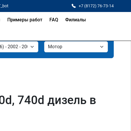
T_bot
+7 (8172) 76-73-14
и
Примеры работ
FAQ
Филиалы
0d, 740d дизель в