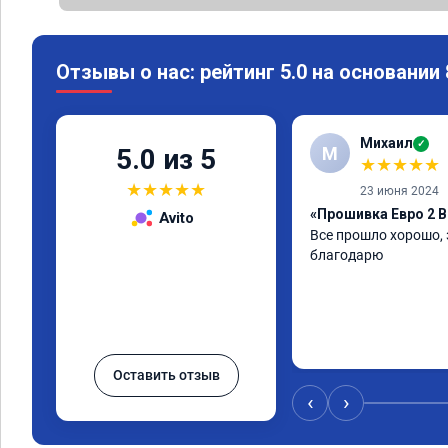
Отзывы о нас: рейтинг 5.0 на основании
Михаил
✓
М
5.0 из 5
★
★
★
★
★
★
★
★
★
★
23 июня 2024
«Прошивка Евро 2 B
Avito
Все прошло хорошо, 
благодарю
Оставить отзыв
‹
›