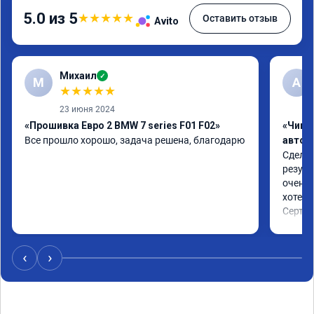
5.0 из 5
★
★
★
★
★
Оставить отзыв
Avito
Михаил
✓
М
A
★
★
★
★
★
23 июня 2024
«Прошивка Евро 2 BMW 7 series F01 F02»
«Чип 
Все прошло хорошо, задача решена, благодарю
автом
Сделал
резуль
очень 
хотел.

Сертиф
‹
›