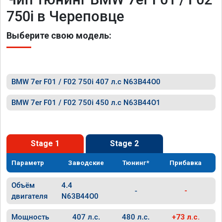
750i в Череповце
Выберите свою модель:
BMW 7er F01 / F02 750i 407 л.с N63B44O0
BMW 7er F01 / F02 750i 450 л.с N63B44O1
Stage 1
Stage 2
Параметр
Заводские
Тюнинг*
Прибавка
Объём
4.4
-
-
двигателя
N63B44O0
Мощность
407 л.с.
480 л.с.
+73 л.с.