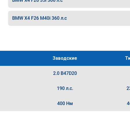
BMW X4 F26 35i 306 л.с
BMW X4 F26 M40i 360 л.с
Заводские
Т
2.0 B47D20
190 л.с.
2
400 Нм
4