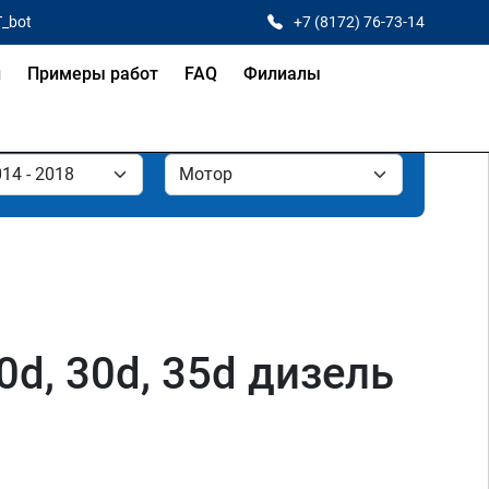
T_bot
+7 (8172) 76-73-14
и
Примеры работ
FAQ
Филиалы
0d, 30d, 35d дизель