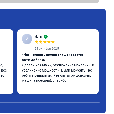
Илья
✓
И
★
★
★
★
★
24 октября 2025
«Чип тюнинг, прошивка двигателя
«Чи
автомобиля»
авт
, 
Делали на бмв х7, отключение мочевины и 
Хоч
все 
увеличение мощности. Были моменты, но 
Ита
то 
ребята решили их. Результатом доволен, 
про
машина поехала), спасибо.
Нач
кат
Чит
кре
раб
хол
ска
над