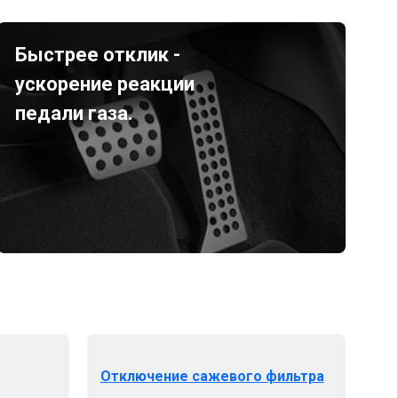
Быстрее отклик -
ускорение реакции
педали газа.
Отключение сажевого фильтра
От