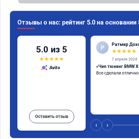
Отзывы о нас: рейтинг 5.0 на основании
Ратмир Дох
Р
5.0 из 5
★
★
★
★
★
★
★
★
★
★
7 апреля 2024
«Чип тюнинг BMW X
Avito
Все сделали отлично
Оставить отзыв
‹
›