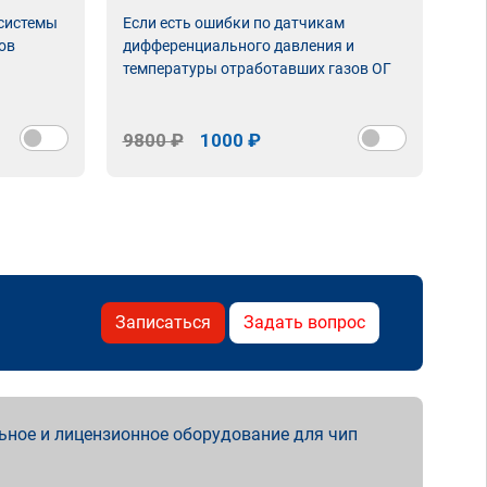
 системы
Если есть ошибки по датчикам
Впу
ов
дифференциального давления и
неи
температуры отработавших газов ОГ
9800 ₽
1000 ₽
98
Записаться
Задать вопрос
ьное и лицензионное оборудование для чип