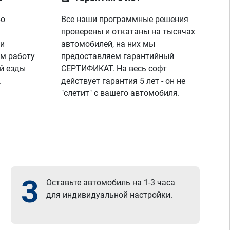
пок
пар
ую
Все наши программные решения
диа
проверены и откатаны на тысячах
я п
же 
 и
автомобилей, на них мы
спа
м работу
предоставляем гарантийный
раб
й езды
СЕРТИФИКАТ. На весь софт
все
.
действует гарантия 5 лет - он не
"слетит" с вашего автомобиля.
3
Оставьте автомобиль на 1-3 часа
для индивидуальной настройки.