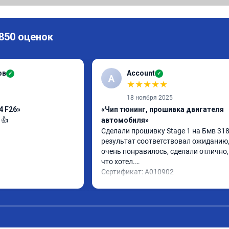
 850 оценок
ов
Account
✓
✓
A
★
★
★
★
★
18 ноября 2025
4 F26»
«Чип тюнинг, прошивка двигателя
 👍
автомобиля»
Сделали прошивку Stage 1 на Бмв 318d
результат соответствовал ожиданию, 
очень понравилось, сделали отлично, 
что хотел.

Сертификат: A010902