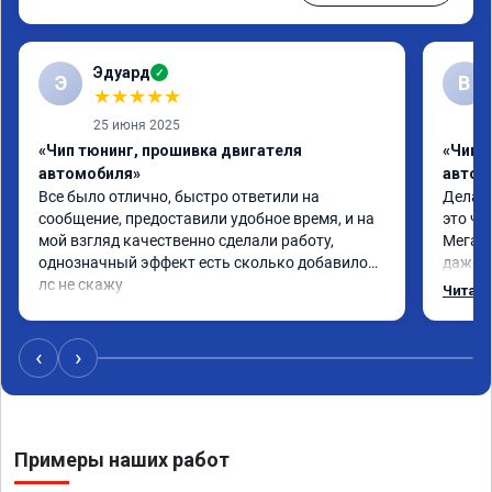
Эдуард
✓
Э
В
★
★
★
★
★
25 июня 2025
«Чип тюнинг, прошивка двигателя
«Чип т
автомобиля»
автом
Все было отлично, быстро ответили на 
Делал 
сообщение, предоставили удобное время, и на 
это чт
мой взгляд качественно сделали работу, 
Мега п
однозначный эффект есть сколько добавилось 
даже с
лс не скажу
одно с
Читать
еще по
в вост
‹
›
Примеры наших работ