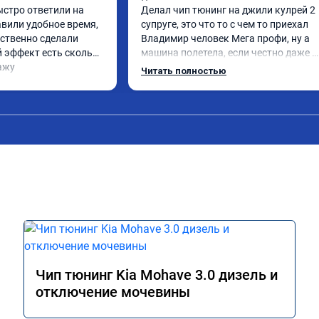
ыстро ответили на 
Делал чип тюнинг на джили кулрей 2 
вили удобное время, 
супруге, это что то с чем то приехал 
ственно сделали 
Владимир человек Мега профи, ну а 
 эффект есть сколько 
машина полетела, если честно даже 
ажу
страшно было, спасибо огромное. Ну и
Читать полностью
одно сделал чип на лексус рх2 не 
попробовал еще пока испытали пока 
только супругину, она в восторге.
Чип тюнинг Kia Mohave 3.0 дизель и
отключение мочевины