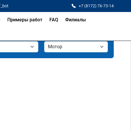
T_bot
+7 (8172) 76-73-14
и
Примеры работ
FAQ
Филиалы