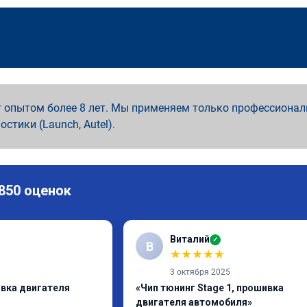
 опытом более 8 лет. Мы применяем только профессионал
ностики (Launch, Autel).
 850 оценок
Виталий
✓
В
★
★
★
★
★
3 октября 2025
ивка двигателя
«Чип тюнинг Stage 1, прошивка
двигателя автомобиля»