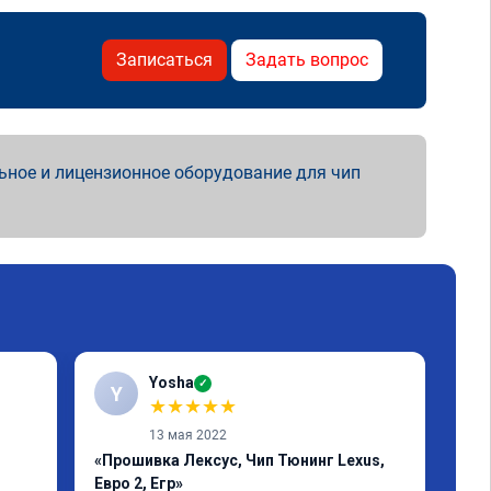
Записаться
Задать вопрос
ьное и лицензионное оборудование для чип
Yosha
✓
Y
★
★
★
★
★
13 мая 2022
«Прошивка Лексус, Чип Тюнинг Lexus,
«Пр
Евро 2, Егр»
Реб