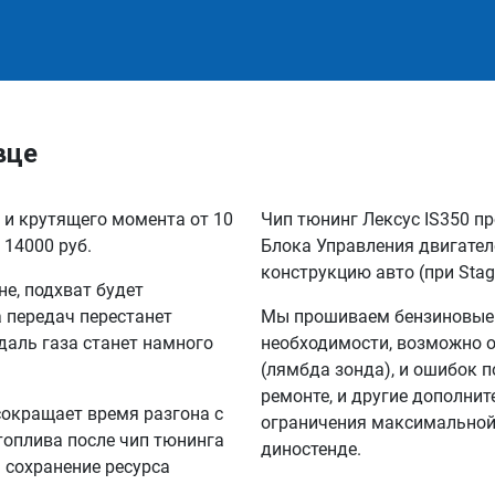
вце
 и крутящего момента от 10
Чип тюнинг Лексус IS350 п
 14000 руб.
Блока Управления двигател
конструкцию авто (при Stag
не, подхват будет
а передач перестанет
Мы прошиваем бензиновые и
едаль газа станет намного
необходимости, возможно 
(лямбда зонда), и ошибок п
ремонте, и другие дополни
сокращает время разгона с
ограничения максимальной 
 топлива после чип тюнинга
диностенде.
а сохранение ресурса