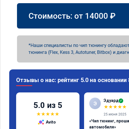
Стоимость: от
14000
₽
Наши специалисты по чип тюнингу обладают
тюнинга (Flex, Kess 3, Autotuner, Bitbox) и диаг
Отзывы о нас: рейтинг 5.0 на основании
Эдуард
✓
Э
5.0 из 5
★
★
★
★
★
★
★
★
★
★
25 июня 2025
«Чип тюнинг, прош
Avito
автомобиля»