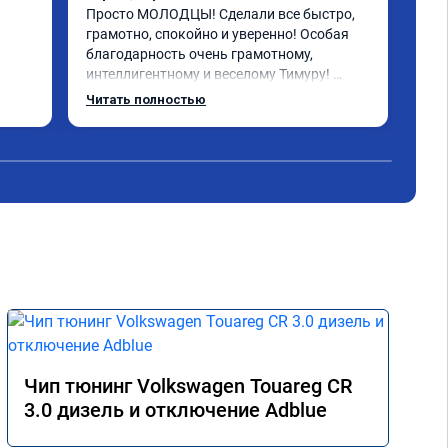
бол
Просто МОЛОДЦЫ! Сделали все быстро, 
пла
грамотно, спокойно и уверенно! Особая 
рас
благодарность очень грамотному, 
бол
интеллигентному и веселому Тимуру! 
 за 
Ребята профессионалы! Lexus GX-460 
Читать полностью
зажил новой жизнью! СПАСИБО!!!
Чип тюнинг Volkswagen Touareg CR
3.0 дизель и отключение Adblue