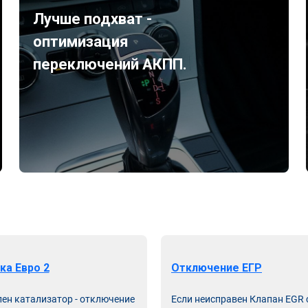
Лучше подхват -
оптимизация
переключений АКПП.
ка Евро 2
Отключение ЕГР
лен катализатор - отключение
Если неисправен Клапан EGR