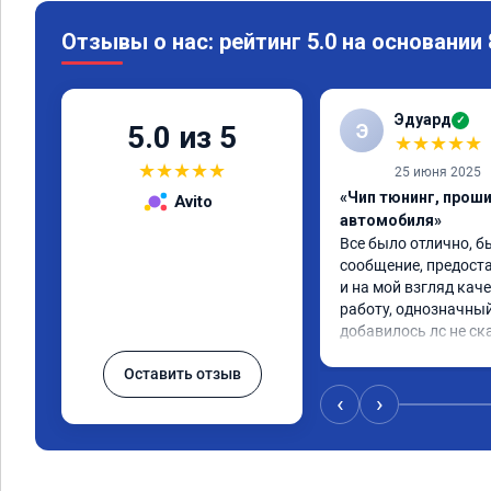
Отзывы о нас: рейтинг 5.0 на основании
Эдуард
✓
Э
5.0 из 5
★
★
★
★
★
★
★
★
★
★
25 июня 2025
«Чип тюнинг, прош
Avito
автомобиля»
Все было отлично, б
сообщение, предоста
и на мой взгляд каче
работу, однозначный
добавилось лс не ск
Оставить отзыв
‹
›