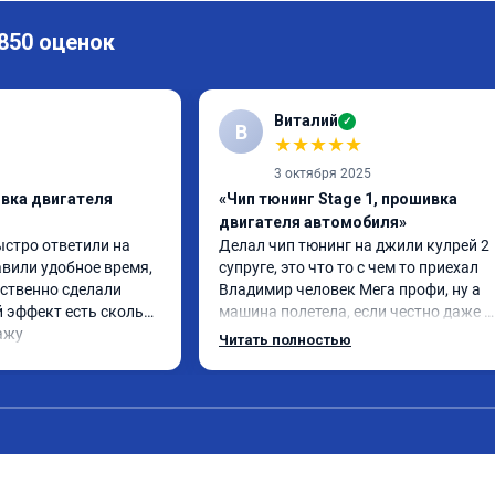
 850 оценок
Виталий
✓
В
★
★
★
★
★
3 октября 2025
ивка двигателя
«Чип тюнинг Stage 1, прошивка
двигателя автомобиля»
ыстро ответили на 
Делал чип тюнинг на джили кулрей 2 
вили удобное время, 
супруге, это что то с чем то приехал 
ственно сделали 
Владимир человек Мега профи, ну а 
 эффект есть сколько 
машина полетела, если честно даже 
ажу
страшно было, спасибо огромное. Ну и
Читать полностью
одно сделал чип на лексус рх2 не 
попробовал еще пока испытали пока 
только супругину, она в восторге.