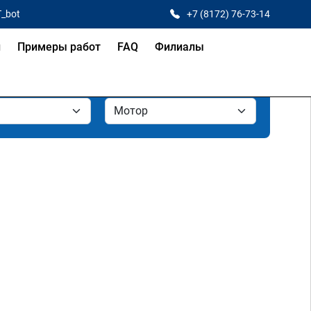
T_bot
+7 (8172) 76-73-14
и
Примеры работ
FAQ
Филиалы