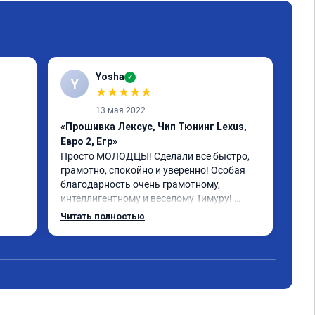
Yosha
✓
Y
★
★
★
★
★
13 мая 2022
«Прошивка Лексус, Чип Тюнинг Lexus,
«Пр
Евро 2, Егр»
Реб
бол
Просто МОЛОДЦЫ! Сделали все быстро, 
пла
грамотно, спокойно и уверенно! Особая 
рас
благодарность очень грамотному, 
бол
интеллигентному и веселому Тимуру! 
 за 
Ребята профессионалы! Lexus GX-460 
Читать полностью
зажил новой жизнью! СПАСИБО!!!