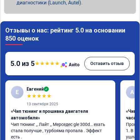
диагностики (Launch, Autel).
Отзывы о нас: рейтинг 5.0 на основании
850 оценок
5.0 из 5
★
★
★
★
★
Оставить отзыв
Avito
Евгений
✓
Е
А
★
★
★
★
★
13 сентября 2025
«Чип тюнинг и прошивка двигателя
«Чип 
автомобиля»
часа»
Чип тюнинг ,, Лайт ,, Мерседес gle 300d… ехать 
Прошив
стала получше , турбояма пропала . Эффект 
1. В и
есть .
ушла в