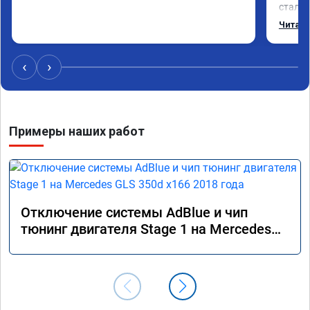
стало 
Одни и
Читать
‹
›
Примеры наших работ
Отключение системы AdBlue и чип
тюнинг двигателя Stage 1 на Mercedes
GLS 350d x166 2018 года