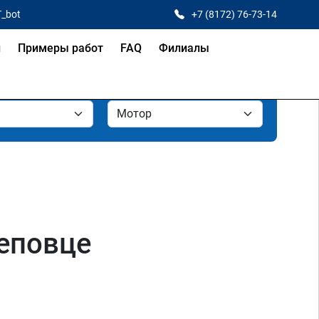
T_bot
+7 (8172) 76-73-14
и
Примеры работ
FAQ
Филиалы
еповце