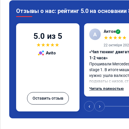
Отзывы о нас: рейтинг 5.0 на основании
Антон
✓
А
5.0 из 5
★
★
★
★
★
★
★
★
★
★
22 октября 20
«Чип тюнинг двига
Avito
1-2 часа»
Прошивали Mercedes G
stage 1. В итоге маш
нужно: ушла валкост
подхваты с низов, ст
Одни из лучших трат,
Читать полностью
Оставить отзыв
‹
›