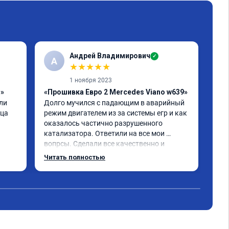
Андрей Владимирович
✓
А
★
★
★
★
★
1 ноября 2023
1»
«Прошивка Евро 2 Mercedes Viano w639»
«Чи
и 
Долго мучился с падающим в аварийный 
отк
ца 
режим двигателем из за системы егр и как 
Про
оказалось частично разрушенного 
Мер
катализатора. Ответили на все мои 
бен
вопрсы. Сделали все качественно и 
Обе
несмотря на конец рабочего дня 
про
Читать полностью
Чит
задержались и все доделали. Рекомендую!
реа
при
Пол
экс
дис
кат
Оче