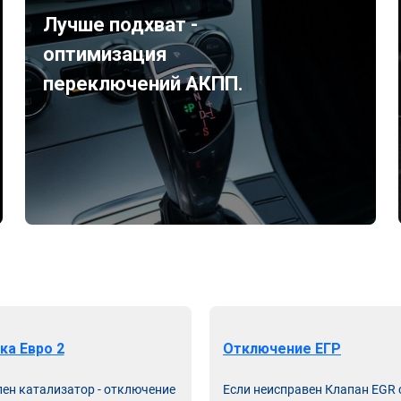
Лучше подхват -
оптимизация
переключений АКПП.
ка Евро 2
Отключение ЕГР
лен катализатор - отключение
Если неисправен Клапан EGR