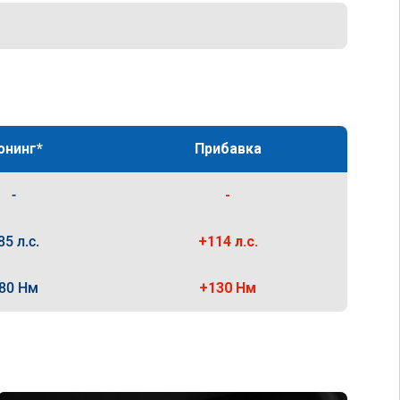
юнинг*
Прибавка
-
-
85 л.с.
+114 л.с.
80 Нм
+130 Нм