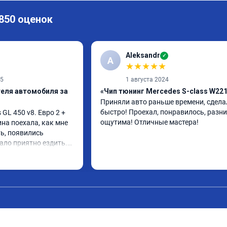
 850 оценок
Aleksandr
✓
A
★
★
★
★
★
25
1 августа 2024
теля автомобиля за
«Чип тюнинг Mercedes S-class W22
Приняли авто раньше времени, сделал
быстро! Проехал, понравилось, разни
L 450 v8. Евро 2 + 
ощутима! Отличные мастера!
ина поехала, как мне 
ь, появились 
ало приятно ездить.

 в авто! 🔥