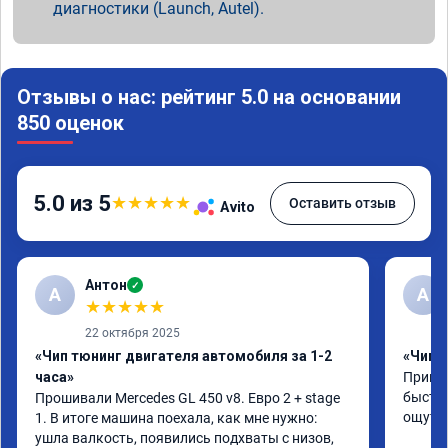
диагностики (Launch, Autel).
Отзывы о нас: рейтинг 5.0 на основании
850 оценок
5.0 из 5
★
★
★
★
★
Оставить отзыв
Avito
Антон
✓
А
A
★
★
★
★
★
22 октября 2025
«Чип тюнинг двигателя автомобиля за 1-2
«Чип 
часа»
Принял
быстро
Прошивали Mercedes GL 450 v8. Евро 2 + stage 
ощутим
1. В итоге машина поехала, как мне нужно: 
ушла валкость, появились подхваты с низов, 