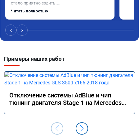
стало приятно ездить.

Одни из лучших трат, в авто! 🔥
Читать полностью
‹
›
Примеры наших работ
Отключение системы AdBlue и чип
тюнинг двигателя Stage 1 на Mercedes
GLS 350d x166 2018 года