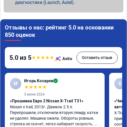
диагностики (Launch, Autel).
Отзывы о нас: рейтинг 5.0 на основании
850 оценок
5.0 из 5
★
★
★
★
★
Оставить отзыв
Avito
Игорь Косарев
✓
И
S
★
★
★
★
★
3 июня 2024
«Прошивка Евро 2 Nissan X-Trail T31»
«Чип 
Nissan x trаil, 2013г. Движок 2.5 л. 
автом
Перепрошили, отключили вторую лямду, катки 
X-Trail
не удолял. Машина ожила. Обороты ровные, 
приеха
стрелка не скачет, легко набирает скорость. 
соотве