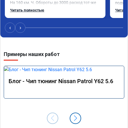
На 160 км. Ч. Обороты до 3000.расход тот-же 
подход
без изменения 12л. Услугой доволен. 
помощь
Читать полностью
Читать
Рекомендую.
машина
Не скуп
дешевл
‹
›
Примеры наших работ
Блог - Чип тюнинг Nissan Patrol Y62 5.6