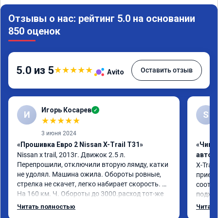
Отзывы о нас: рейтинг 5.0 на основании
850 оценок
5.0 из 5
★
★
★
★
★
Оставить отзыв
Avito
Игорь Косарев
✓
И
S
★
★
★
★
★
3 июня 2024
«Прошивка Евро 2 Nissan X-Trail T31»
«Чип 
Nissan x trаil, 2013г. Движок 2.5 л. 
автом
Перепрошили, отключили вторую лямду, катки 
X-Trail
не удолял. Машина ожила. Обороты ровные, 
приеха
стрелка не скачет, легко набирает скорость. 
соотве
На 160 км. Ч. Обороты до 3000.расход тот-же 
подход
без изменения 12л. Услугой доволен. 
помощь
Читать полностью
Читать
Рекомендую.
машина