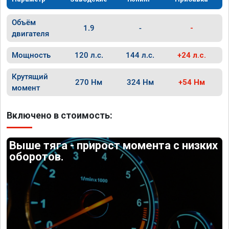
Объём
1.9
-
-
двигателя
Мощность
120 л.с.
144 л.с.
+24 л.с.
Крутящий
270 Нм
324 Нм
+54 Нм
момент
Включено в стоимость:
Выше тяга - прирост момента с низких
оборотов.