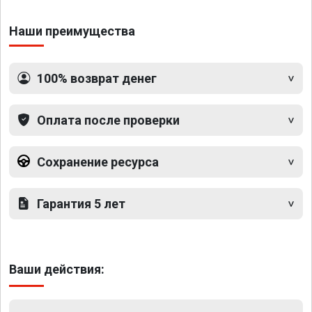
приросло с 102 до 112 л.с. и эффект есть. 
Атмосферник теперь дарит новые эмоции.

Наши преимущества
Хочу поблагодарить ребят за работу, пожелать 
успехов ну массу новых довольных клиентов (я 
теперь в их числе).
100% возврат денег
Оплата после проверки
Сохранение ресурса
Гарантия 5 лет
Ваши действия: