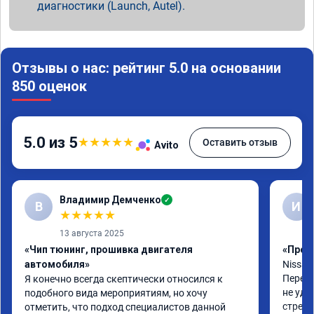
диагностики (Launch, Autel).
Отзывы о нас: рейтинг 5.0 на основании
850 оценок
5.0 из 5
★
★
★
★
★
Оставить отзыв
Avito
Владимир Демченко
✓
В
И
★
★
★
★
★
13 августа 2025
«Чип тюнинг, прошивка двигателя
«Проши
автомобиля»
Nissan 
Перепр
Я конечно всегда скептически относился к 
не удо
подобного вида мероприятиям, но хочу 
стрелк
отметить, что подход специалистов данной 