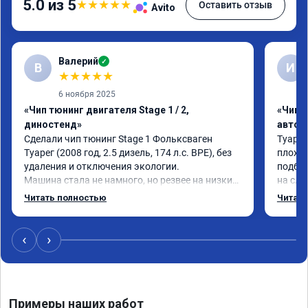
5.0 из 5
★
★
★
★
★
Оставить отзыв
Avito
Валерий
✓
В
И
★
★
★
★
★
6 ноября 2025
«Чип тюнинг двигателя Stage 1 / 2,
«Чип 
диностенд»
автом
Сделали чип тюнинг Stage 1 Фольксваген 
Туарег
Туарег (2008 год, 2.5 дизель, 174 л.с. BPE), без 
плохо 
удаления и отключения экологии.

подбеш
Машина стала не намного, но резвее на низких 
на сле
оборотах и на скорости после 100 км/ч при 
реальн
Читать полностью
Читать
обгонах.

честно
Отклик при нажатии на педаль акселератора 
сократился.

‹
›
Расход топлива не увеличился.

Получил что хотел. Рекомендую.
Примеры наших работ