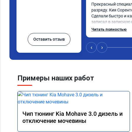
Прекрасный специали
разряду. Кия Сорент
Сделали быстро и ка
записал в записную 
рекомендую! Еще вот
Читать полностью
дни брата Мазду 6 20
Оставить отзыв
тюнинг.
‹
›
Примеры наших работ
Чип тюнинг Kia Mohave 3.0 дизель и
отключение мочевины