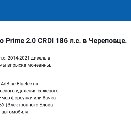
Prime 2.0 CRDI 186 л.с. в Череповце.
л.с. 2014-2021 дизель в
емы впрыска мочевины,
dBlue Bluetec на
еского удаления сажевого
имер форсунки или бачка
БУ (Электронного Блока
я автомобиля.