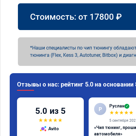
Стоимость: от
17800
₽
Наши специалисты по чип тюнингу обладают
тюнинга (Flex, Kess 3, Autotuner, Bitbox) и диаг
Отзывы о нас: рейтинг 5.0 на основании
Руслан
✓
Р
5.0 из 5
★
★
★
★
★
★
★
★
★
★
5 сентября 202
«Чип тюнинг, прош
Avito
автомобиля»