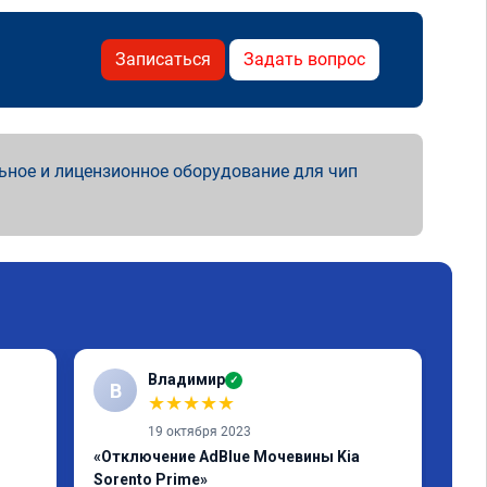
Записаться
Задать вопрос
ьное и лицензионное оборудование для чип
Владимир
✓
В
А
★
★
★
★
★
19 октября 2023
«Отключение AdBlue Мочевины Kia
«От
Sorento Prime»
Все