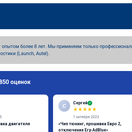
 опытом более 8 лет. Мы применяем только профессионал
ностики (Launch, Autel).
 850 оценок
Сергей
✓
С
★
★
★
★
★
5
7 октября 2023
ивка двигателя
«Чип тюнинг, прошивка Евро 2,
отключение Егр AdBlue»