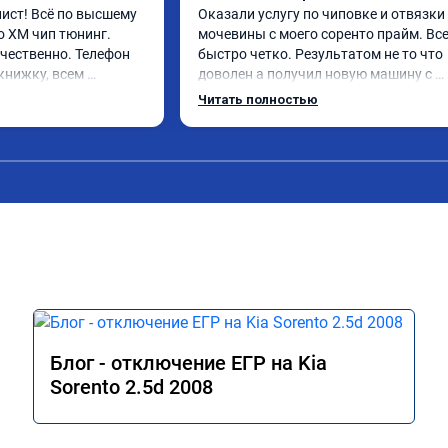
ст! Всё по высшему 
Оказали услугу по чиповке и отвязки 
о XM чип тюнинг. 
мочевины с моего соренто прайм. Все
чественно. Телефон 
быстро четко. Результатом не то что 
книжку, всем 
доволен а получил новую машину с 
 поеду в ближайшее 
отличным откликом. Доволен как сло
Читать полностью
16 год отгоню на чип 
Кто сомневается стоит ли или нет. 
Однозначно да.
Блог - отключение ЕГР на Kia
Sorento 2.5d 2008