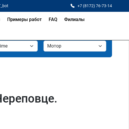
T_bot
+7 (8172) 76-73-14
и
Примеры работ
FAQ
Филиалы
Череповце.