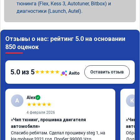
тюнинга (Flex, Kess 3, Autotuner, Bitbox) и
диагностики (Launch, Autel).
Отзывы о нас: рейтинг 5.0 на основании
850 оценок
5.0 из 5
★
★
★
★
★
Оставить отзыв
Avito
Alex
✓
A
К
★
★
★
★
★
4 февраля 2026
«Чип тюнинг, прошивка двигателя
«Чип 
автомобиля»
автом
Спасибо ребятам. Сделал прошивку steg 1, на 
Обрати
kia mohave 2021 год. Пробег 99000.Что 
Долго 