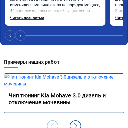
изменилось, машина стала на порядок мощнее, 
прокон
45 дополнительных лошадей существенно 
Stage 
чувствуется и соответственно крутящего 
с сохр
Читать полностью
Читать
момента. Значительно упал расход, был в 
Машина
среднем 15 город, уже три дня катаюсь, держит 
получи
12-12.5. Коробка перестала подпинывать при 
прибав
‹
›
наборе скорости. Педаль газа более 
обгоны
отзывчевее. В целом, я очень доволен.!
понра
прошив
похоже
Примеры наших работ
прошив
эконом
сэконо
давать
прошив
Рекоме
Чип тюнинг Kia Mohave 3.0 дизель и
А0110
отключение мочевины