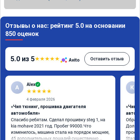
Отзывы о нас: рейтинг 5.0 на основании
850 оценок
5.0 из 5
★
★
★
★
★
Оставить отзыв
Avito
Alex
✓
A
К
★
★
★
★
★
4 февраля 2026
«Чип тюнинг, прошивка двигателя
«Чип 
автомобиля»
автом
Спасибо ребятам. Сделал прошивку steg 1, на 
Обрати
kia mohave 2021 год. Пробег 99000.Что 
Долго 
изменилось, машина стала на порядок мощнее, 
прокон
45 дополнительных лошадей существенно 
Stage 