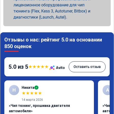
лицензионное оборудование для чип
тюнинга (Flex, Kess 3, Autotuner, Bitbox) и
диагностики (Launch, Autel).
Отзывы о нас: рейтинг 5.0 на основании
850 оценок
5.0 из 5
★
★
★
★
★
Оставить отзыв
Avito
Никита
✓
Н
А
★
★
★
★
★
14 марта 2026
«Чип тюнинг, прошивка двигателя
«Чип 
автомобиля»
автом