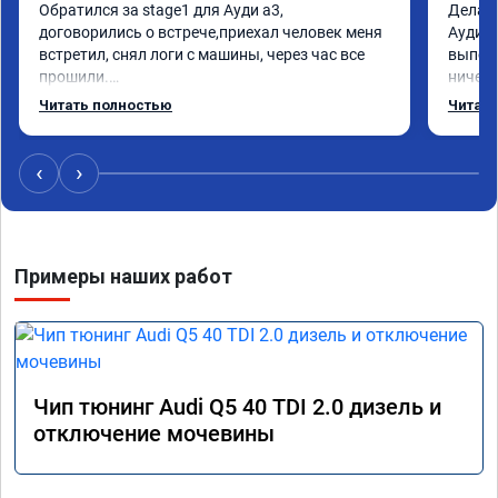
Обратился за stage1 для Ауди а3, 
Делал 
договорились о встрече,приехал человек меня 
Ауди.М
встретил, снял логи с машины, через час все 
выполн
прошили.

ничего
Арман спасибо тебе огромное, машинка по 
догова
Читать полностью
Читать
летела а не поехала! Как писал ранее в личку 
возник
Арману смерть с косой догнать не может 🤣
был на
машина едет не в себя, еще раз спасибо 
поломк
‹
›
вам!!!!!!!
Алексе
Примеры наших работ
Чип тюнинг Audi Q5 40 TDI 2.0 дизель и
отключение мочевины