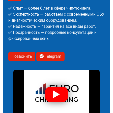
✅ Опыт — более 8 лет в сфере чип-тюнинга.
✅ Экспертность — работаем с современными ЭБУ
и диагностическим оборудованием.
✅ Надежность — гарантия на все виды работ.
✅ Прозрачность — подробные консультации и
фиксированные цены.
Позвонить
Telegram