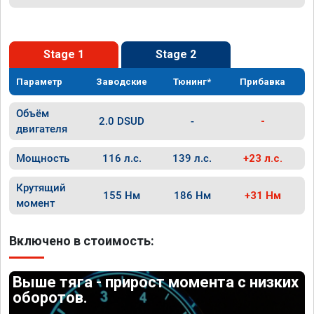
Stage 1
Stage 2
Параметр
Заводские
Тюнинг*
Прибавка
Объём
2.0 DSUD
-
-
двигателя
Мощность
116 л.с.
139 л.с.
+23 л.с.
Крутящий
155 Нм
186 Нм
+31 Нм
момент
Включено в стоимость:
Выше тяга - прирост момента с низких
оборотов.