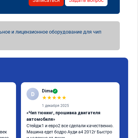
Записаться
Задать вопрос
ьное и лицензионное оборудование для чип
Dima
✓
D
Е
★
★
★
★
★
1 декабря 2025
«Чип тюнинг, прошивка двигателя
«Чи
автомобиля»
отк
Стейдж1 и евро2 все сделали качественно. 
Дел
век 
Машина едет бодро Ауди а4 2012г Быстро 
Пиш