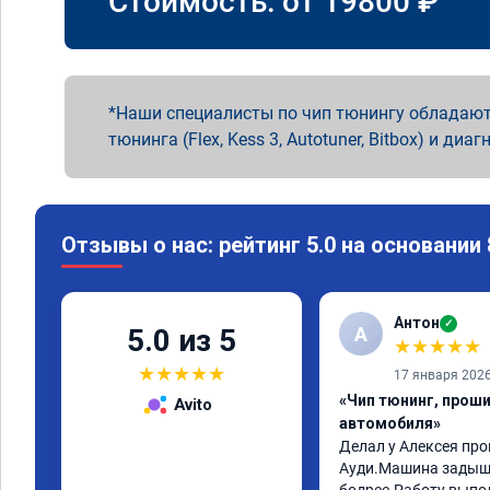
Стоимость: от
19800
₽
Наши специалисты по чип тюнингу обладают
тюнинга (Flex, Kess 3, Autotuner, Bitbox) и диаг
Отзывы о нас: рейтинг 5.0 на основании
Антон
✓
А
5.0 из 5
★
★
★
★
★
★
★
★
★
★
17 января 202
«Чип тюнинг, прош
Avito
автомобиля»
Делал у Алексея про
Ауди.Машина задыша