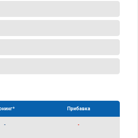
юнинг*
Прибавка
-
-