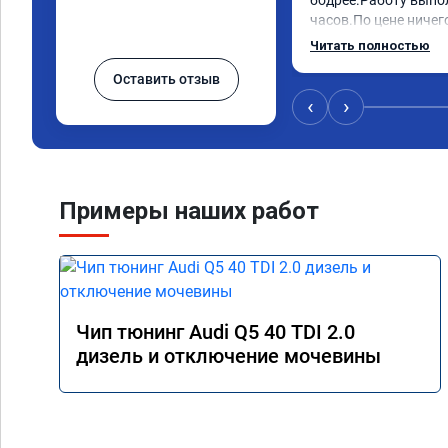
бодрее.Работу выпол
часов.По цене ничего
как договаривались 
Читать полностью
работы возникали во
Оставить отзыв
консультировал и бы
знаю,куда ехать в с
‹
›
авто.Однозначно ре
как грамотного спец
Примеры наших работ
Чип тюнинг Audi Q5 40 TDI 2.0
дизель и отключение мочевины