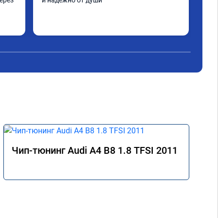
ерез 
и надежно от души
нор
дел
а по 
 
не 
аз 
Чип-тюнинг Audi A4 B8 1.8 TFSI 2011