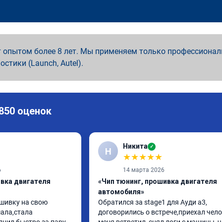
 опытом более 8 лет. Мы применяем только профессионал
ностики (Launch, Autel).
 850 оценок
Никита
✓
Н
★
★
★
★
★
6
14 марта 2026
ивка двигателя
«Чип тюнинг, прошивка двигателя
автомобиля»
шивку на свою 
Обратился за stage1 для Ауди а3, 
ла,стала 
договорились о встрече,приехал чело