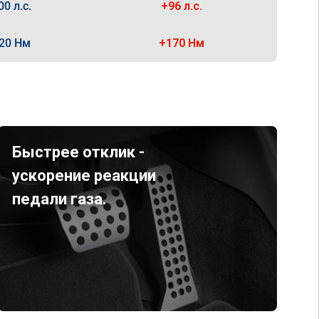
00 л.с.
+96 л.с.
20 Нм
+170 Нм
Быстрее отклик -
ускорение реакции
педали газа.