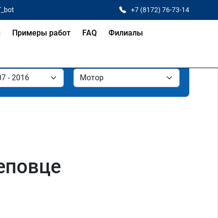
T_bot
+7 (8172) 76-73-14
и
Примеры работ
FAQ
Филиалы
реповце