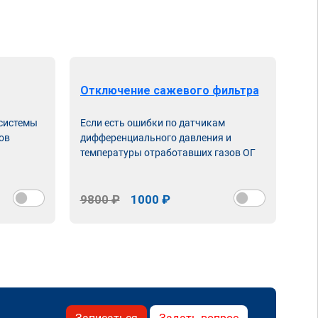
Отключение сажевого фильтра
От
 системы
Если есть ошибки по датчикам
Впу
ов
дифференциального давления и
неи
температуры отработавших газов ОГ
9800 ₽
1000 ₽
98