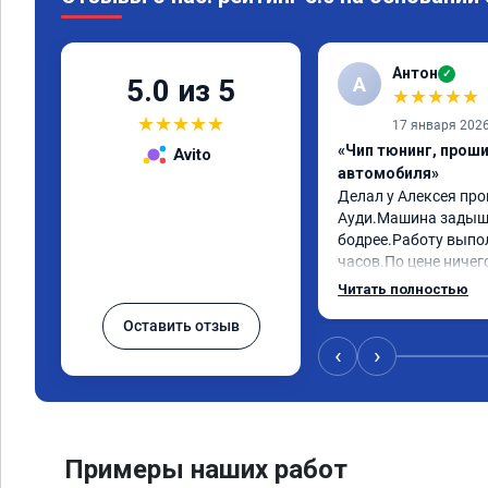
Антон
✓
А
5.0 из 5
★
★
★
★
★
★
★
★
★
★
17 января 202
«Чип тюнинг, прош
Avito
автомобиля»
Делал у Алексея про
Ауди.Машина задыша
бодрее.Работу выпол
часов.По цене ничего
как договаривались 
Читать полностью
работы возникали во
Оставить отзыв
консультировал и бы
знаю,куда ехать в с
‹
›
авто.Однозначно ре
как грамотного спец
Примеры наших работ