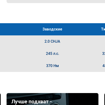
Заводские
Т
2.0 CHJA
245 л.с.
3
370 Нм
4
Лучше подхват -