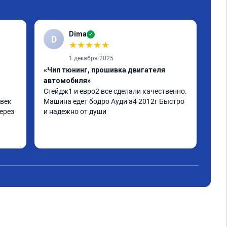
Dima
✓
D
Е
★
★
★
★
★
1 декабря 2025
«Чип тюнинг, прошивка двигателя
«Чи
автомобиля»
отк
Стейдж1 и евро2 все сделали качественно. 
Дел
век 
Машина едет бодро Ауди а4 2012г Быстро 
Пиш
ерез 
и надежно от души
нор
дел
а по 
 
не 
аз 