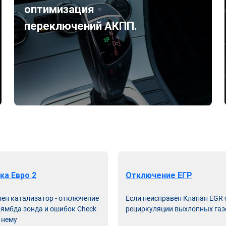
оптимизация
переключений АКПП.
ка Евро 2
Отключение ЕГР
лен катализатор - отключение
Если неисправен Клапан EGR
лямбда зонда и ошибок Check
рециркуляции выхлопных газ
 нему