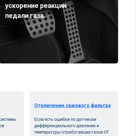
ускорение реакции
педали газа.
Отключение сажевого фильтра
От
 системы
Если есть ошибки по датчикам
Впу
ов
дифференциального давления и
неи
температуры отработавших газов ОГ