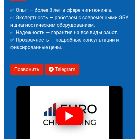
✅ Опыт — более 8 лет в сфере чип-тюнинга.
✅ Экспертность — работаем с современными ЭБУ
и диагностическим оборудованием.
✅ Надежность — гарантия на все виды работ.
✅ Прозрачность — подробные консультации и
фиксированные цены.
Позвонить
Telegram