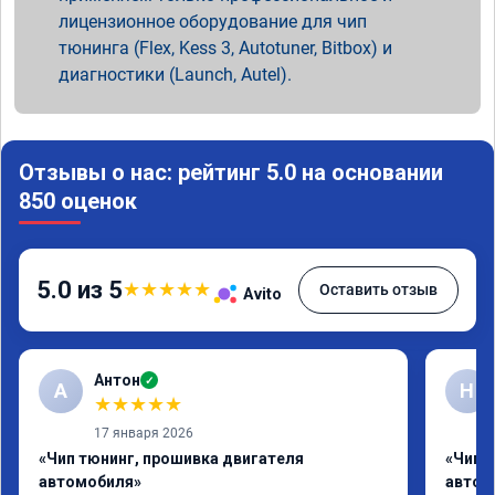
лицензионное оборудование для чип
тюнинга (Flex, Kess 3, Autotuner, Bitbox) и
диагностики (Launch, Autel).
Отзывы о нас: рейтинг 5.0 на основании
850 оценок
5.0 из 5
★
★
★
★
★
Оставить отзыв
Avito
Антон
✓
А
Н
★
★
★
★
★
17 января 2026
«Чип тюнинг, прошивка двигателя
«Чип 
автомобиля»
автом