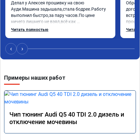
Делал у Алексея прошивку на свою 
Обрати
Ауди.Машина задышала,стала бодрее.Работу 
догово
выполнил быстро,за пару часов.По цене 
встрет
ничего лишнего не взял,всё как 
прошил
договаривались заранее.После работы 
Арман 
Читать полностью
Читать
возникали вопросы,всегда консультировал и 
летела
был на связи.Теперь знаю,куда ехать в случае 
Арману
поломки авто.Однозначно рекомендую 
машина
‹
›
Алексея как грамотного специалиста!
вам!!!!!
Примеры наших работ
Чип тюнинг Audi Q5 40 TDI 2.0 дизель и
отключение мочевины