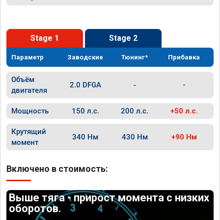
Stage 1
Stage 2
Параметр
Заводские
Тюнинг*
Прибавка
Объём
2.0 DFGA
-
-
двигателя
Мощность
150 л.с.
200 л.с.
+50 л.с.
Крутящий
340 Нм
430 Нм
+90 Нм
момент
Включено в стоимость:
Выше тяга - прирост момента с низких
оборотов.