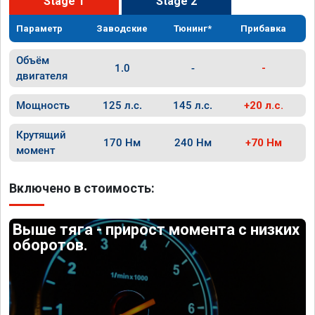
Stage 1
Stage 2
Параметр
Заводские
Тюнинг*
Прибавка
Объём
1.0
-
-
двигателя
Мощность
125 л.с.
145 л.с.
+20 л.с.
Крутящий
170 Нм
240 Нм
+70 Нм
момент
Включено в стоимость:
Выше тяга - прирост момента с низких
оборотов.