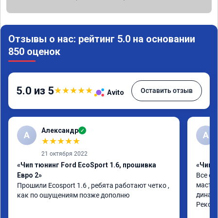
Отзывы о нас: рейтинг 5.0 на основании
850 оценок
5.0 из 5
★
★
★
★
★
Оставить отзыв
Avito
Александр
✓
А
А
★
★
★
★
★
21 октября 2022
«Чип тюнинг Ford EcoSport 1.6, прошивка
«Чип 
Евро 2»
Все от
мастер
Прошили Ecosport 1.6 , ребята работают четко , 
динами
как по ошущениям позже дополню
Реком