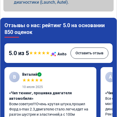
диагностики (Launch, Autel).
Отзывы о нас: рейтинг 5.0 на основании
850 оценок
5.0 из 5
★
★
★
★
★
Оставить отзыв
Avito
Виталий
✓
В
А
★
★
★
★
★
10 июля 2025
«Чип тюнинг, прошивка двигателя
«Чип 
автомобиля»
Все от
мастер
Всем советую!!!Очень крутая штука,прошил 
динами
Форд s-max 2.3,двигателю стало легче,едет на 
Реком
разгон шустрее и эластичней,а с 100м 