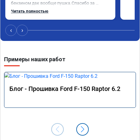
бензином дак вообще пушка.Спасибо за 
работу,за эмоции.Желаю здоровья,развития и 
Читать полностью
процветания.Отдельно спасибо за сертификат-
скидку,буду рекомендовать друзьям и 
знакомым.
‹
›
Примеры наших работ
Блог - Прошивка Ford F-150 Raptor 6.2