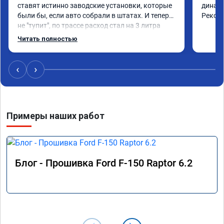
ставят истинно заводские установки, которые 
динами
были бы, если авто собрали в штатах. И теперь 
Реком
не "тупит", по трассе расход стал на 3 литра 
ниже! По городу меньше, если ездить как до 
Читать полностью
прошивки. Но в том то и дело, что теперь 
ездить как до прошивки не охота!)) В общем, 
доволен!))
‹
›
Примеры наших работ
Блог - Прошивка Ford F-150 Raptor 6.2