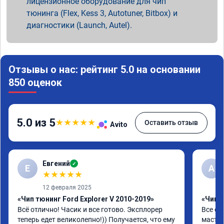
лицензионное оборудование для чип
тюнинга (Flex, Kess 3, Autotuner, Bitbox) и
диагностики (Launch, Autel).
Отзывы о нас: рейтинг 5.0 на основании
850 оценок
5.0 из 5
★
★
★
★
★
Оставить отзыв
Avito
Евгений
✓
Е
А
★
★
★
★
★
12 февраля 2025
«Чип тюнинг Ford Explorer V 2010-2019»
«Чип 
Всё отлично! Часик и все готово. Эксплорер 
Все от
теперь едет великолепно!)) Получается, что ему 
мастер