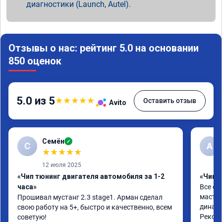
диагностики (Launch, Autel).
Отзывы о нас: рейтинг 5.0 на основании
850 оценок
5.0 из 5
★
★
★
★
★
Оставить отзыв
Avito
Семён
✓
С
А
★
★
★
★
★
12 июля 2025
«Чип тюнинг двигателя автомобиля за 1-2
«Чип 
часа»
Все от
мастер
Прошивал мустанг 2.3 stage1. Арман сделал 
динами
свою работу на 5+, быстро и качественно, всем 
Реком
советую!