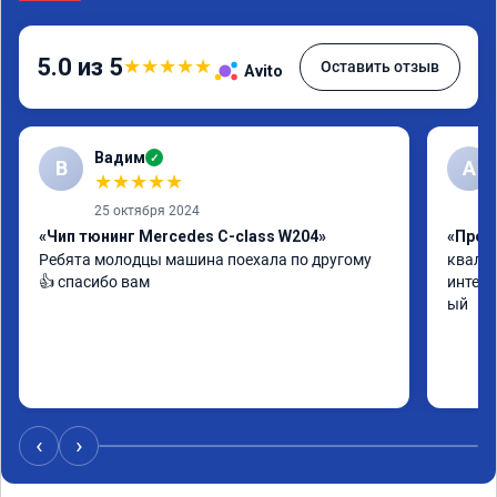
5.0 из 5
★
★
★
★
★
Оставить отзыв
Avito
Вадим
✓
В
А
★
★
★
★
★
25 октября 2024
«Чип тюнинг Mercedes C-class W204»
«Прош
Ребята молодцы машина поехала по другому 
квалиф
👍 спасибо вам
интелл
ый
‹
›