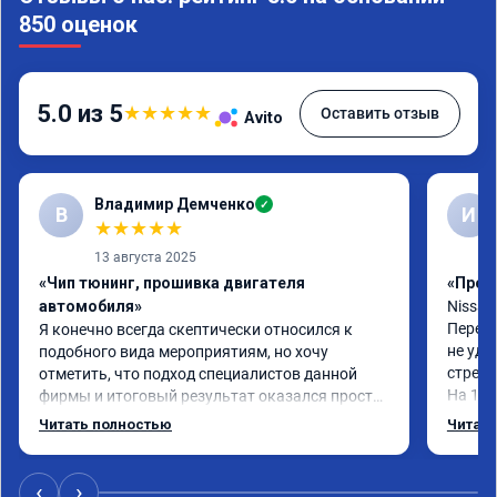
850 оценок
5.0 из 5
★
★
★
★
★
Оставить отзыв
Avito
Владимир Демченко
✓
В
И
★
★
★
★
★
13 августа 2025
«Чип тюнинг, прошивка двигателя
«Проши
автомобиля»
Nissan 
Перепр
Я конечно всегда скептически относился к 
не удо
подобного вида мероприятиям, но хочу 
стрелк
отметить, что подход специалистов данной 
На 160
фирмы и итоговый результат оказался просто 
без из
замечательным.

Читать полностью
Читать
Реком
Во владении мой авто ниссан альмера g15 
2017 гв с пробегом 180 тыс.км это уже второй 
автомобиль. Первый 2014 года был у меня с 
‹
›