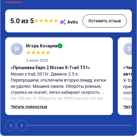
5.0 из 5
★
★
★
★
★
Оставить отзыв
Avito
Игорь Косарев
✓
И
S
★
★
★
★
★
3 июня 2024
«Прошивка Евро 2 Nissan X-Trail T31»
«Чип 
Nissan x trаil, 2013г. Движок 2.5 л. 
автом
Перепрошили, отключили вторую лямду, катки 
X-Trail
не удолял. Машина ожила. Обороты ровные, 
приеха
стрелка не скачет, легко набирает скорость. 
соотве
На 160 км. Ч. Обороты до 3000.расход тот-же 
подход
без изменения 12л. Услугой доволен. 
помощь
Читать полностью
Читать
Рекомендую.
машина
Не скуп
дешевл
‹
›