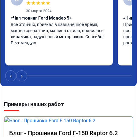
★
★
★
★
★
30 марта 2024
«Чип тюнинг Ford Mondeo 5»
«Чип т
Все отлично, приехал в назначенное время, 
Приеха
мастер сделал чип, машина ожила, появилась 
после 
динамика, задушенный мотор ожил. Спасибо! 
прошив
Рекомендую.
расход
‹
›
Примеры наших работ
Блог - Прошивка Ford F-150 Raptor 6.2